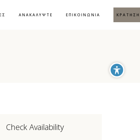
ΤΟΠΟΘΕΣΙΑ
ΣΥΧΝΕΣ ΕΡΩΤΗΣΕΙΣ
ΕΣ
ΑΝΑΚΑΛΥΨΤΕ
ΕΠΙΚΟΙΝΩΝΙΑ
ΚΡΑΤΗΣΗ
ΔΡΑΣΤΗΡΙΟΤΗΤΕΣ
ΣΧΟΛΙΑ ΠΕΛΑΤΩΝ
BLOG
ΤΟΠΟΘΕΣΙΑ
ΣΥΧΝΕΣ ΕΡΩΤΗΣΕΙΣ
ΔΡΑΣΤΗΡΙΟΤΗΤΕΣ
ΣΧΟΛΙΑ ΠΕΛΑΤΩΝ
BLOG
Check Availability