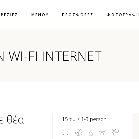
ΡΕΣΙΕΣ
ΜΕΝΟΥ
ΠΡΟΣΦΟΡΕΣ
ΦΩΤΟΓΡΑΦΙ
Ν WI-FI INTERNET
W
IN
ε θέα
15 τ.μ.
1-3 person