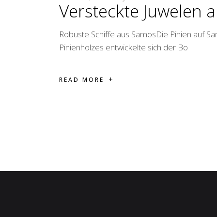
Versteckte Juwelen 
Robuste Schiffe aus SamosDie Pinien auf Sa
Pinienholzes entwickelte sich der Bo
READ MORE