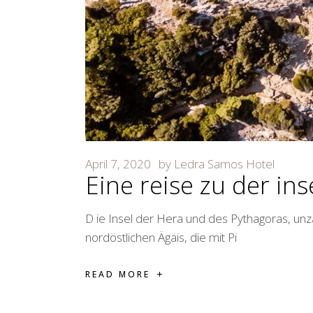
April 7, 2020
by
Ledra Samos Hotel
Eine reise zu der in
D ie Insel der Hera und des Pythagoras, unz
nordöstlichen Ägäis, die mit Pi
READ MORE