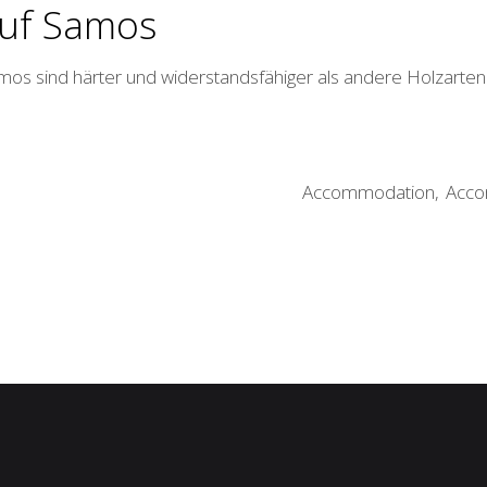
auf Samos
mos sind härter und widerstandsfähiger als andere Holzarten
Accommodation
Acco