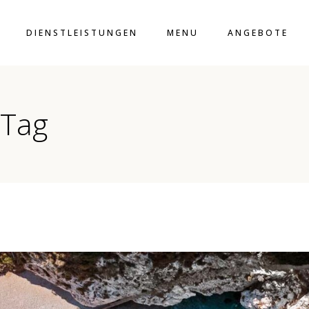
DIENSTLEISTUNGEN
MENU
ANGEBOTE
O
NTAIN
 Tag
UDIO
VIEW
O
MOUNTAIN
EA VIEW