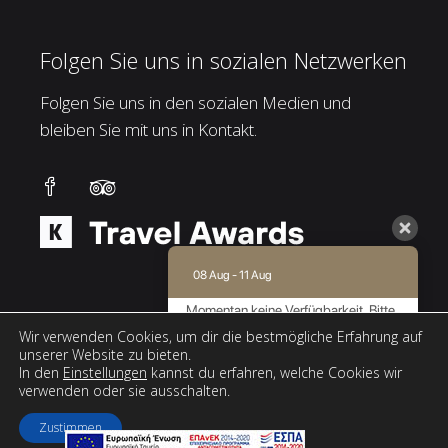
Folgen Sie uns in sozialen Netzwerken
Folgen Sie uns in den sozialen Medien und
bleiben Sie mit uns in Kontakt.
08 Aug - 11 Aug
Momentan keine Verfügbarkeit. Bitte
kontaktieren Sie uns für weitere
Wir verwenden Cookies, um dir die bestmögliche Erfahrung auf
Informationen.
unserer Website zu bieten.
In den
Einstellungen
kannst du erfahren, welche Cookies wir
9.0 / 10
(
171 Bewertungen
)
verwenden oder sie ausschalten.
Powered by
Zustimmen
Web design & SEO by
AboutHotelier.com