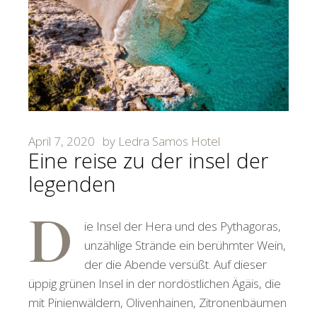
April 7, 2020
by
Ledra Samos Hotel
Eine reise zu der insel der
legenden
D
ie Insel der Hera und des Pythagoras,
unzählige Strände ein berühmter Wein,
der die Abende versüßt. Auf dieser
üppig grünen Insel in der nordöstlichen Ägäis, die
mit Pinienwäldern, Olivenhainen, Zitronenbäumen