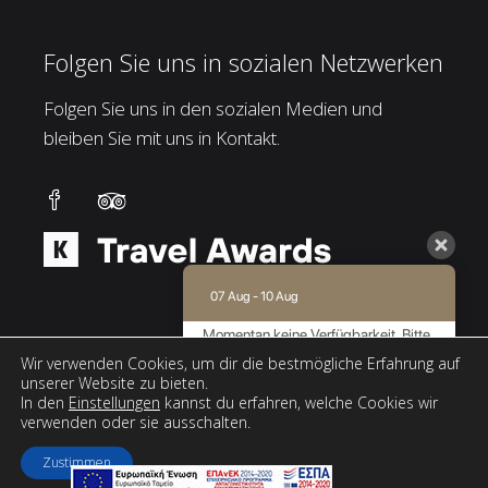
Folgen Sie uns in sozialen Netzwerken
Folgen Sie uns in den sozialen Medien und
bleiben Sie mit uns in Kontakt.
07 Aug - 10 Aug
Momentan keine Verfügbarkeit. Bitte
kontaktieren Sie uns für weitere
Wir verwenden Cookies, um dir die bestmögliche Erfahrung auf
Informationen.
unserer Website zu bieten.
In den
Einstellungen
kannst du erfahren, welche Cookies wir
9.0 / 10
(
171 Bewertungen
)
verwenden oder sie ausschalten.
Powered by
Zustimmen
Web design & SEO by
AboutHotelier.com