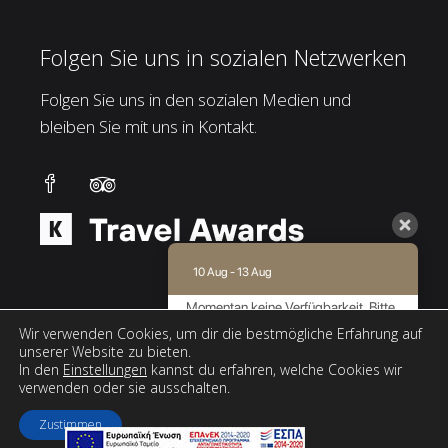
Folgen Sie uns in sozialen Netzwerken
Folgen Sie uns in den sozialen Medien und
bleiben Sie mit uns in Kontakt.
10 Aug - 13 Aug
Momentan keine Verfügbarkeit. Bitte
kontaktieren Sie uns für weitere
Wir verwenden Cookies, um dir die bestmögliche Erfahrung auf
Informationen.
unserer Website zu bieten.
In den
Einstellungen
kannst du erfahren, welche Cookies wir
9.0 / 10
(
171 Bewertungen
)
verwenden oder sie ausschalten.
Powered by
Zustimmen
Web design & SEO by
AboutHotelier.com